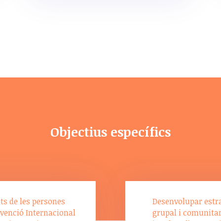
Objectius específics
ts de les persones
Desenvolupar estrat
nvenció Internacional
grupal i comunitari