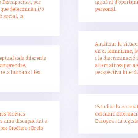
 Discapacitat, per
igualtat d’oportun
s que determinen i/o
personal.
ó social, la
Analitzar la situac
en el feminisme, la 
eptual dels diferents
i la discriminació 
comprendre,
alternatives per a
drets humans i les
perspectiva interdi
Estudiar la normat
es bioètics
del marc Internaci
es amb discapacitat a
Europea i la legisl
bre Bioètica i Drets