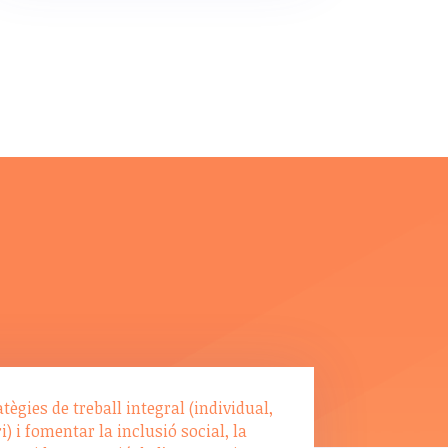
ègies de treball integral (individual,
) i fomentar la inclusió social, la