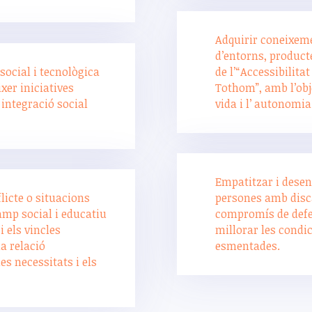
Adquirir coneixem
d’entorns, producte
social i tecnològica
de l’“Accessibilitat
ixer iniciatives
Tothom”, amb l’obje
integració social
vida i l’ autonomia
Empatitzar i desen
flicte o situacions
persones amb disca
amp social i educatiu
compromís de defen
i els vincles
millorar les condi
la relació
esmentades.
es necessitats i els