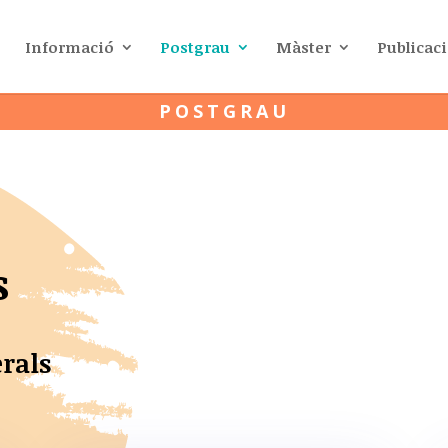
Informació
Postgrau
Màster
Publicac
POSTGRAU
s
rals