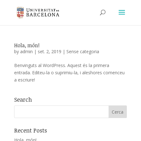
Hola, món!
by
admin
|
set. 2, 2019
|
Sense categoria
Benvinguts al WordPress. Aquest és la primera
entrada. Editeu-la o suprimiu-la, i aleshores comenceu
a escriure!
Search
Recent Posts
Hola, món!