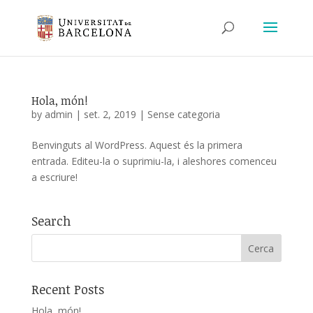
Hola, món!
by
admin
|
set. 2, 2019
|
Sense categoria
Benvinguts al WordPress. Aquest és la primera
entrada. Editeu-la o suprimiu-la, i aleshores comenceu
a escriure!
Search
Recent Posts
Hola, món!