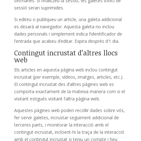
setmanes. Si finalitzeu la sessió, les galetes d’inici de
sessió seran suprimides.
Si editeu o publiqueu un article, una galeta addicional
es desarà al navegador. Aquesta galeta no inclou
dades personals i simplement indica l’identificador de
l’entrada que acabeu d’editar. Expira després d’1 dia.
Contingut incrustat d’altres llocs
web
Els articles en aquesta pàgina web inclou contingut
incrustat (per exemple, vídeos, imatges, articles, etc.).
El contingut incrustat des d’altres pàgines web es
comporta exactament de la mateixa manera com si el
visitant estigués visitant l’altra pàgina web.
Aquestes pàgines web poden recollir dades sobre vós,
fer servir galetes, incrustar seguiment addicional de
terceres parts, i monitorar la interacció amb el
contingut incrustat, incloent-hi la traça de la interacció
amb el contingut incrustat si teniu un compte i heu